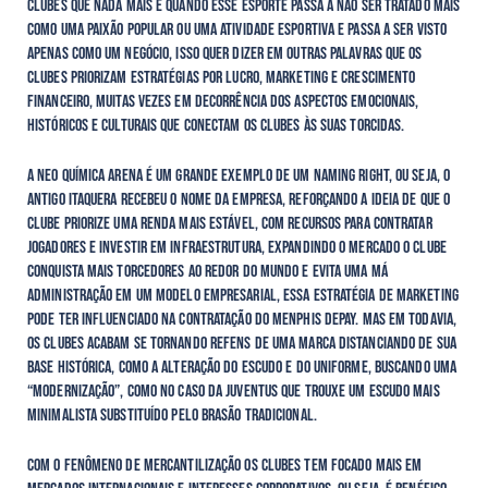
clubes que nada mais é quando esse esporte passa a não ser tratado mais
como uma paixão popular ou uma atividade esportiva e passa a ser visto
apenas como um negócio, isso quer dizer em outras palavras que os
clubes priorizam estratégias por lucro, marketing e crescimento
financeiro, muitas vezes em decorrência dos aspectos emocionais,
históricos e culturais que conectam os clubes às suas torcidas.
A Neo Química Arena é um grande exemplo de um Naming Right, ou seja, o
antigo Itaquera recebeu o nome da empresa, reforçando a ideia de que o
clube priorize uma renda mais estável, com recursos para contratar
jogadores e investir em infraestrutura, expandindo o mercado o clube
conquista mais torcedores ao redor do mundo e evita uma má
administração em um modelo empresarial, essa estratégia de marketing
pode ter influenciado na contratação do Menphis Depay. Mas em todavia,
os clubes acabam se tornando refens de uma marca distanciando de sua
base histórica, como a alteração do escudo e do uniforme, buscando uma
“modernização”, como no caso da Juventus que trouxe um escudo mais
minimalista substituído pelo brasão tradicional.
Com o fenômeno de mercantilização os clubes tem focado mais em