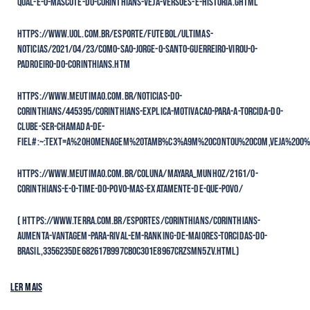
qual-e-o-mascote-do-corinthians-veja-versoes-e-historia.ghtml
https://www.uol.com.br/esporte/futebol/ultimas-
noticias/2021/04/23/como-sao-jorge-o-santo-guerreiro-virou-o-
padroeiro-do-corinthians.htm
https://www.meutimao.com.br/noticias-do-
corinthians/445395/corinthians-explica-motivacao-para-a-torcida-do-
clube-ser-chamada-de-
fiel#:~:text=A%20homenagem%20tamb%C3%A9m%20contou%20com,veja%20o%
https://www.meutimao.com.br/coluna/mayara_munhoz/2161/o-
corinthians-e-o-time-do-povo-mas-exatamente-de-que-povo/
( https://www.terra.com.br/esportes/corinthians/corinthians-
aumenta-vantagem-para-rival-em-ranking-de-maiores-torcidas-do-
brasil,3356235de682617b997cb0c301e8967crzsmn5zv.html)
Ler mais