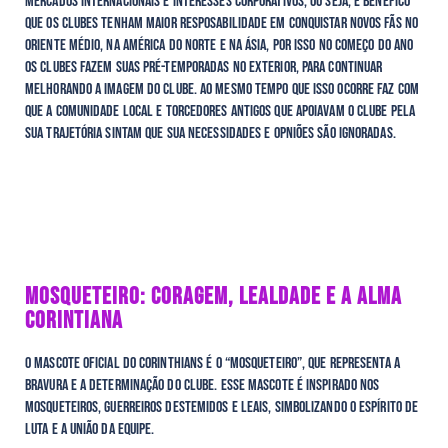
mercados internacionais e interesses corporativos, ou seja, é benéfico
que os clubes tenham maior resposabilidade em conquistar novos fãs no
oriente médio, na América do Norte e na Ásia, por isso no começo do ano
os clubes fazem suas pré-temporadas no exterior, para continuar
melhorando a imagem do clube. Ao mesmo tempo que isso ocorre faz com
que a comunidade local e torcedores antigos que apoiavam o clube pela
sua trajetória sintam que sua necessidades e opniões são ignoradas.
MOSQUETEIRO: CORAGEM, LEALDADE E A ALMA
CORINTIANA
O mascote oficial do Corinthians é o “Mosqueteiro”, que representa a
bravura e a determinação do clube. Esse mascote é inspirado nos
mosqueteiros, guerreiros destemidos e leais, simbolizando o espírito de
luta e a união da equipe.