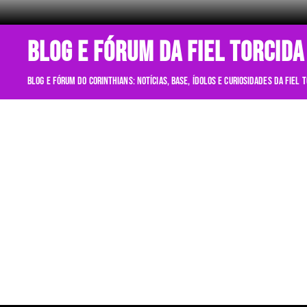
BLOG E FÓRUM DA FIEL TORCIDA
Blog e fórum do Corinthians: notícias, base, ídolos e curiosidades da Fiel 