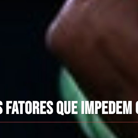
L: PAIXÃO, RESISTÊNCIA
GERAÇÕES.