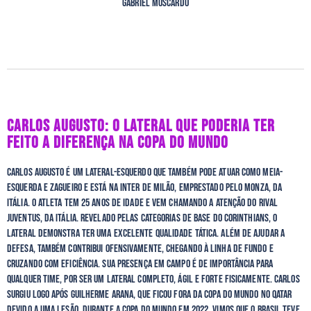
Gabriel Moscardo
CARLOS AUGUSTO: O LATERAL QUE PODERIA TER
FEITO A DIFERENÇA NA COPA DO MUNDO
Carlos Augusto é um lateral-esquerdo que também pode atuar como meia-
esquerda e zagueiro e está na Inter de Milão, emprestado pelo Monza, da
Itália. O atleta tem 25 anos de idade e vem chamando a atenção do rival
Juventus, da Itália. Revelado pelas categorias de base do Corinthians, o
lateral demonstra ter uma excelente qualidade tática. Além de ajudar a
defesa, também contribui ofensivamente, chegando à linha de fundo e
cruzando com eficiência. Sua presença em campo é de importância para
qualquer time, por ser um lateral completo, ágil e forte fisicamente. Carlos
surgiu logo após Guilherme Arana, que ficou fora da Copa do Mundo no Qatar
devido a uma lesão. Durante a Copa do Mundo em 2022, vimos que o Brasil teve