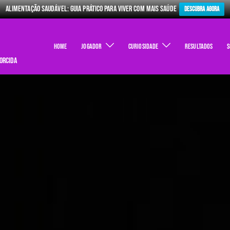
Alimentação Saudável: Guia Prático para Viver com Mais Saúde
Descubra Agora
Home
Jogador
Curiosidade
Resultados
S
torcida