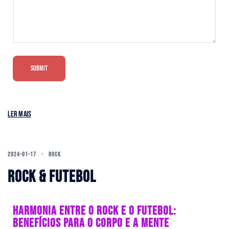
e
N
a
m
e
C
o
SUBMIT
m
m
e
n
Ler mais
t
2024-01-17
ROCK
ROCK & FUTEBOL
HARMONIA ENTRE O ROCK E O FUTEBOL:
BENEFÍCIOS PARA O CORPO E A MENTE