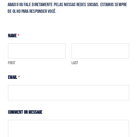
abaixo ou fale diretamente pelas nossas redes sociais. Estamos sempre
de olho para responder você.
Name
*
First
Last
Email
*
M
Comment or Message
e
s
s
a
g